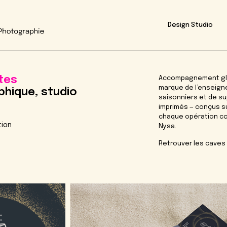
Design Studio
tes
Accompagnement glo
marque de l’enseigne
phique, studio
saisonniers et de su
imprimés — conçus su
chaque opération co
tion
Nysa.
Retrouver les caves